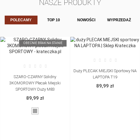
NASZE PRODUKTY
POLECAMY
TOP 10
NOWOŚCI
WYPRZEDAŻ
OBECNIE BRAK NA STANIE
Duży PLECAK MIEJSKI Sportowy NA
SZARO-CZARNY Solidny
LAPTOPA T19
3KOMOROWY Plecak Miejski
89,99 zł
SPORTOWY Duży M83
89,99 zł
czarny
szary,
srebrny