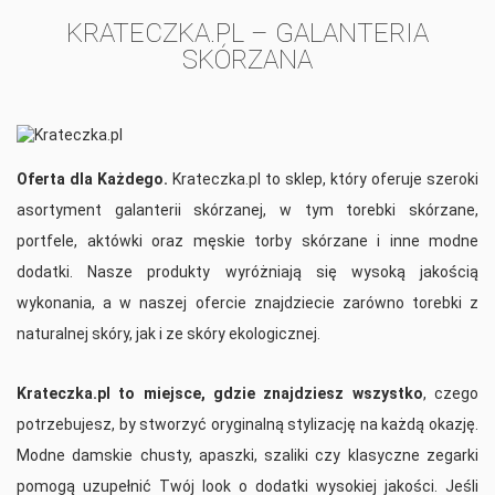
KRATECZKA.PL – GALANTERIA
UTWÓRZ LISTĘ ŻYCZEŃ
SKÓRZANA
ZALOGUJ SIĘ
((MODALTITLE))
NAZWA LISTY ŻYCZEŃ
MUSISZ BYĆ ZALOGOWANY BY ZAPISAĆ PRODUKTY NA
MOJE LISTY ŻYCZEŃ
((CONFIRMMESSAGE))
SWOJEJ LIŚCIE ŻYCZEŃ.
add_circle_outline
UTWÓRZ NOWĄ LISTĘ
Oferta dla Każdego.
Krateczka.pl to sklep, który oferuje szeroki
((CANCELTEXT))
((MODALDELETETEXT))
asortyment galanterii skórzanej, w tym torebki skórzane,
ANULUJ
ZALOGUJ SIĘ
ANULUJ
UTWÓRZ LISTĘ ŻYCZEŃ
portfele, aktówki oraz męskie torby skórzane i inne modne
dodatki. Nasze produkty wyróżniają się wysoką jakością
wykonania, a w naszej ofercie znajdziecie zarówno torebki z
naturalnej skóry, jak i ze skóry ekologicznej.
Krateczka.pl to miejsce, gdzie znajdziesz wszystko
, czego
potrzebujesz, by stworzyć oryginalną stylizację na każdą okazję.
Modne damskie chusty, apaszki, szaliki czy klasyczne zegarki
pomogą uzupełnić Twój look o dodatki wysokiej jakości. Jeśli