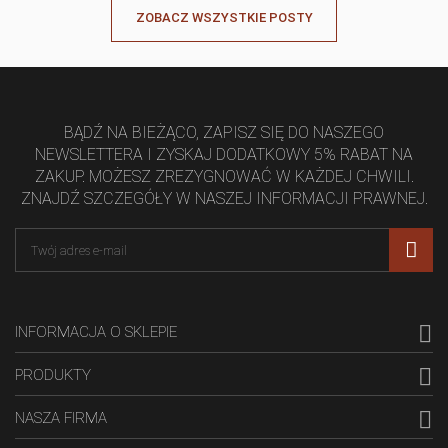
ZOBACZ WSZYSTKIE POSTY
BĄDŹ NA BIEŻĄCO, ZAPISZ SIĘ DO NASZEGO
NEWSLETTERA I ZYSKAJ DODATKOWY 5% RABAT NA
ZAKUP. MOŻESZ ZREZYGNOWAĆ W KAŻDEJ CHWILI.
ZNAJDŹ SZCZEGÓŁY W NASZEJ INFORMACJI PRAWNEJ.

INFORMACJA O SKLEPIE

PRODUKTY

NASZA FIRMA